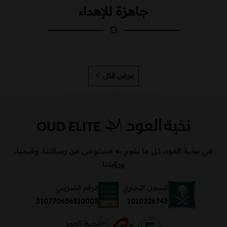
جاهزة للإهداء
عرض الكل
في نخبة العود، كل ما نقوم به مستوحى من رسالتنا، وقيمنا،
ورؤيتنا
السجل التجاري
الرقم الضريبي
1010226743
310770636310003