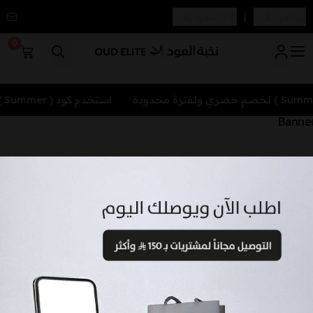
العربية
|
السعودية
0
نخبة العود
استخدم كود ( Summer ) لخصم حصري ولفترة محدودة
نتجاً والثاني مجاناً – أضف منتجَين على الأقل إلى السلة
اشترِ منت
اشتر 1+1 مجاناً